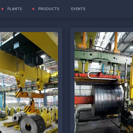
PLANTS
PRODUCTS
EVENTS