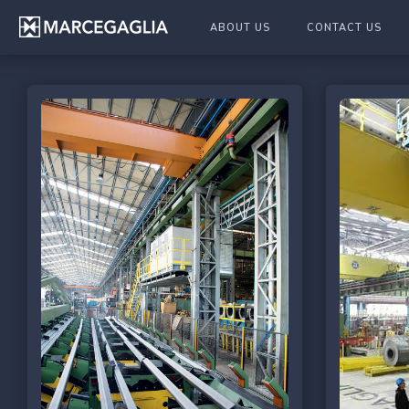
ABOUT US
CONTACT US