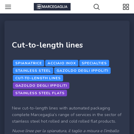
Cut-to-length lines
SPIANATRICE
ACCIAIO INOX
SPECIALTIES
STAINLESS STEEL
GAZOLDO DEGLI IPPOLITI
CUT-TO-LENGTH LINES
GAZOLDO DEGLI IPPOLITI
STAINLESS STEEL FLATS
New cut-to-length lines with automated packaging
complete Marcegaglia’s range of services in the sector of
stainless steel hot rolled and cold rolled flat products.
Nuove linee per la spianatura, il taglio a misura e l’imballo