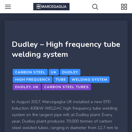
Dudley – High frequency tube
welding system
CARBON STEEL
UK
DUDLEY
HIGH FREQUENCY
TUBE
WELDING SYSTEM
DUDLEY, UK
CARBON STEEL TUBES
In August 2017, Marcegaglia UK installed a new EFD
Induction 400kW WELDAC high frequency tube welding
system on the largest pipe mill at Dudley plant. Every
year, Dudley plant produces 70,000 tonnes of carbon
steel welded tubes, ranging in diameter from 12,7 mm to