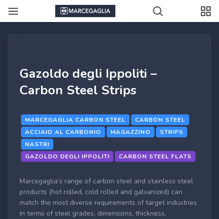
Gazoldo degli Ippoliti –
Carbon Steel Strips
MARCEGAGLIA CARBON STEEL
CARBON STEEL
ACCIAIO AL CARBONIO
MAGAZZINO
STRIPS
NASTRI
GAZOLDO DEGLI IPPOLITI
CARBON STEEL FLATS
Marcegaglia’s range of carbon steel and stainless steel
products (hot rolled, cold rolled and galvanized) can
match the most diverse requirements of target industries
in terms of steel grades, dimensions, thickness,